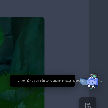
🎉 Chào mừng bạn đến với Genshin Impact HoYoWiki