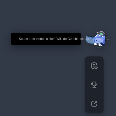
🎉 Sejam bem-vindos a HoYoWiki de Genshin Impact!