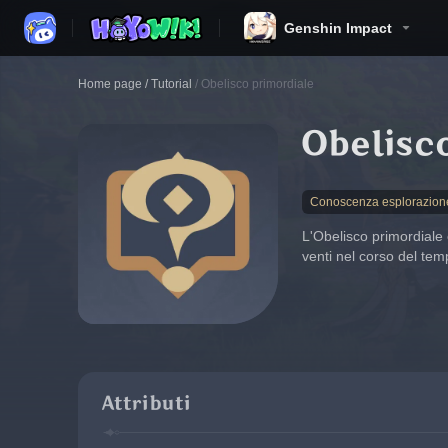
Genshin Impact
Home page
/
Tutorial
/
Obelisco primordiale
Obelisc
Conoscenza esplorazion
L'Obelisco primordiale e
venti nel corso del temp
Attributi