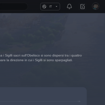
IT
i Sigilli sacri sull'Obelisco si sono dispersi tra i quattro 
e la direzione in cui i Sigilli si sono sparpagliati.