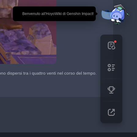
🎉 Benvenuto all'HoyoWiki di Genshin Impact!
ono dispersi tra i quattro venti nel corso del tempo. 