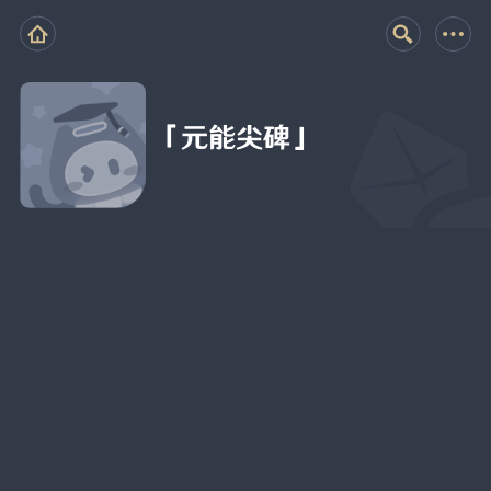
「元能尖碑」