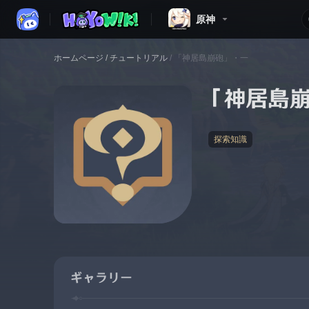
原神
ホームページ
/
チュートリアル
/
「神居島崩砲」・一
「神居島
探索知識
ギャラリー