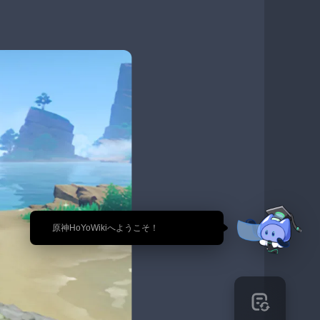
🎉 原神HoYoWikiへようこそ！