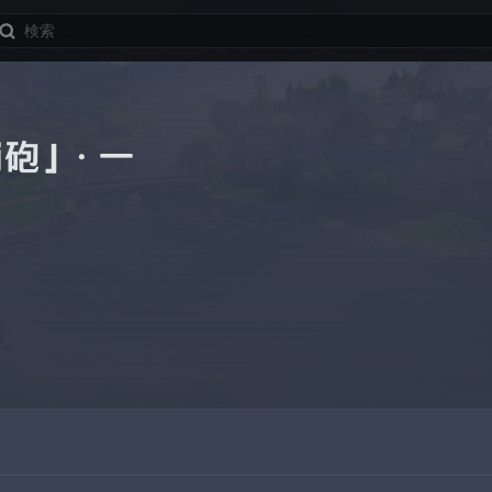
崩砲」・一