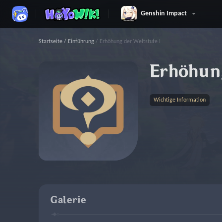
Genshin Impact
Startseite
/
Einführung
/
Erhöhung der Weltstufe I
Erhöhung
Wichtige Information
Galerie