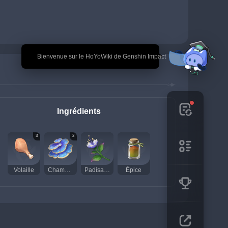
🎉 Bienvenue sur le HoYoWiki de Genshin Impact
Ingrédients
3
2
Volaille
Champignon sacramental
Padisachidée
Épice