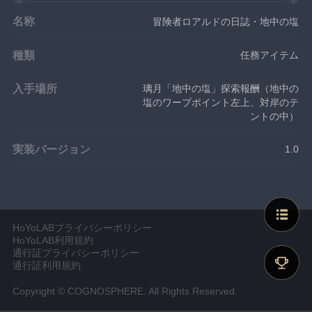
名称
冒険者ロアルドの日誌・地中の塩
種類
任務アイテム
入手場所
璃月「地中の塩」探索報酬（地中の
塩のワープポイント左上、対岸のテ
ントの中）
実装バージョン
1.0
HoYoLABプライバシーポリシー
HoYoLAB利用規約
通行証プライバシーポリシー
通行証利用規約
Copyright © COGNOSPHERE. All Rights Reserved.