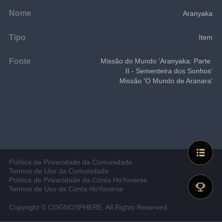
Nome
Aranyaka
Tipo
Item
Fonte
Missão do Mundo 'Aranyaka: Parte 
II - Sementeira dos Sonhos'
Missão 'O Mundo de Aranara'
Política de Privacidade da Comunidade
Termos de Uso da Comunidade
Política de Privacidade da Conta HoYoverse
Termos de Uso da Conta HoYoverse
Copyright © COGNOSPHERE. All Rights Reserved.