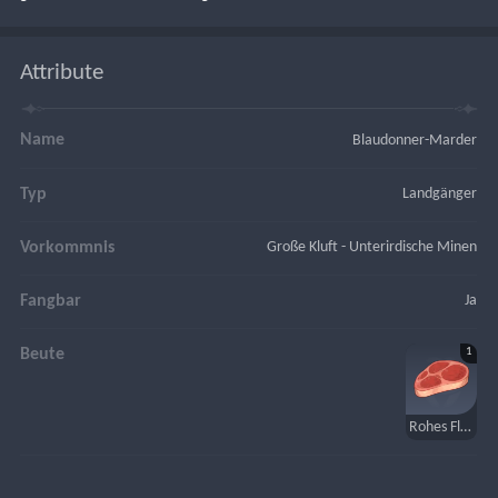
Attribute
Name
Blaudonner-Marder
Typ
Landgänger
Vorkommnis
Große Kluft - Unterirdische Minen
Fangbar
Ja
1
Beute
Rohes Fleisch