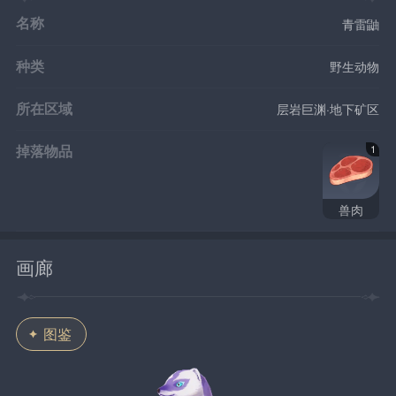
名称
青雷鼬
种类
野生动物
所在区域
层岩巨渊·地下矿区
掉落物品
1
兽肉
画廊
图鉴