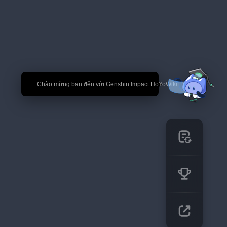
🎉 Chào mừng bạn đến với Genshin Impact HoYoWiki