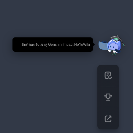
🎉 ยินดีต้อนรับเข้าสู่ Genshin Impact HoYoWiki