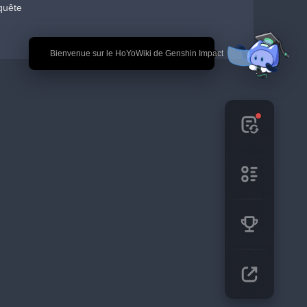
quête
🎉 Bienvenue sur le HoYoWiki de Genshin Impact