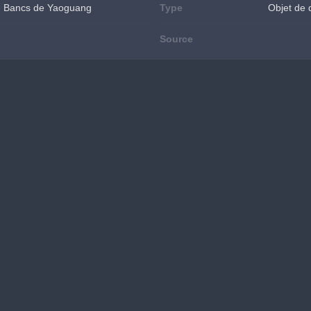
d - Bancs de Yaoguang
Type
Objet de 
Source