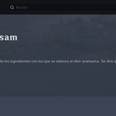
rsam
de los ingredientes con los que se elabora el elixir arahaoma. Se dice