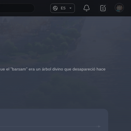
ES
 que el "barsam" era un árbol divino que desapareció hace 