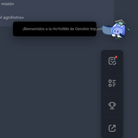
 misión
l agnihotra
»
🎉 ¡Bienvenidos a la HoYoWiki de Genshin Impact!