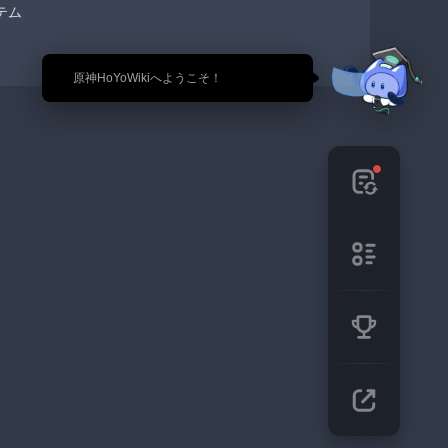
テム
🎉 原神HoYoWikiへようこそ！