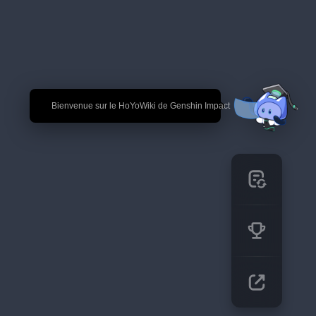
🎉 Bienvenue sur le HoYoWiki de Genshin Impact