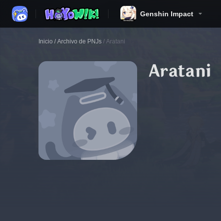
Genshin Impact
Inicio
/
Archivo de PNJs
/
Aratani
Aratani