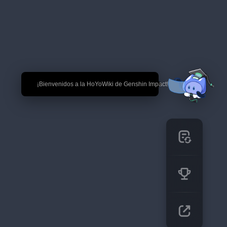
🎉 ¡Bienvenidos a la HoYoWiki de Genshin Impact!