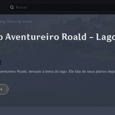
zang, Relevo de Jueyun
o Aventureiro Roald - Lag
entureiro Roald, deixado à beira do lago. Ele fala de seus planos de
es