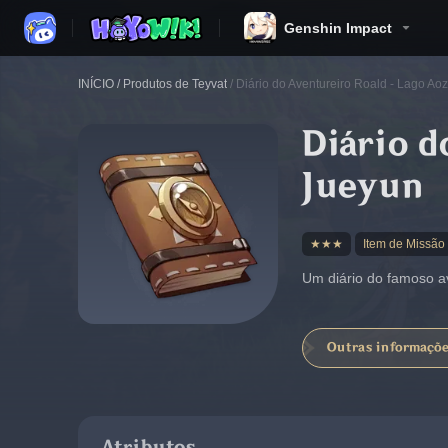
Genshin Impact
INÍCIO
/
Produtos de Teyvat
/
Diário do Aventureiro Roald - Lago Ao
Diário d
Jueyun
★★★
Item de Missão
Um diário do famoso av
Outras informaçõ
Atributos