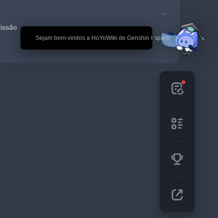
Missão
🎉 Sejam bem-vindos a HoYoWiki de Genshin Impact!