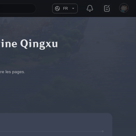
FR
vine Qingxu
tre les pages.