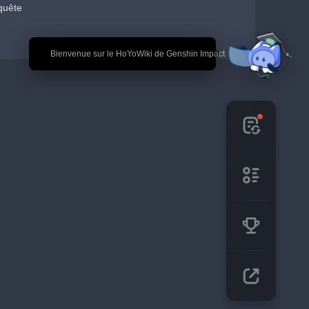
quête
🎉 Bienvenue sur le HoYoWiki de Genshin Impact