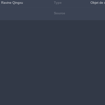
 - Ravine Qingxu
Type
Objet de 
Source