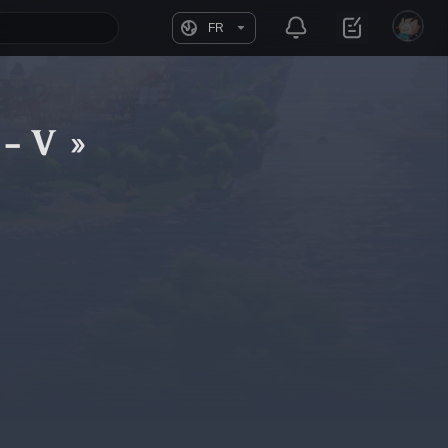
FR
 - V »