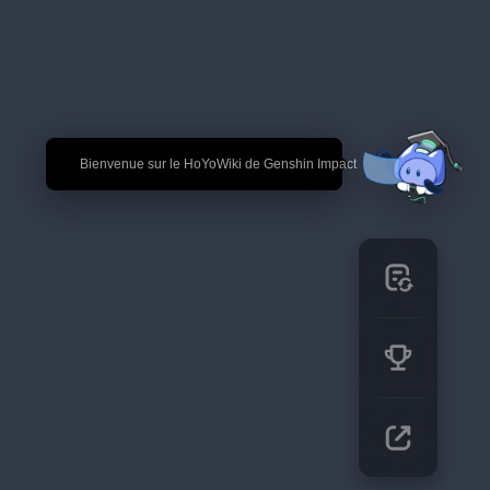
🎉 Bienvenue sur le HoYoWiki de Genshin Impact