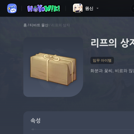
원신
홈
/
티바트 물산
/
리프의 상자
리프의 상
임무 아이템
화분과 꽃씨, 비료와 많
속성