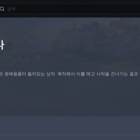
자
은 원예용품이 들어있는 상자. 묵직해서 이를 메고 사막을 건너기는 결코 