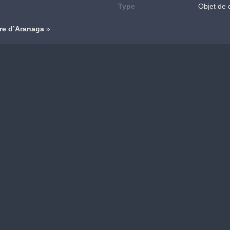
Type
Objet de 
re d’Aranaga
 »