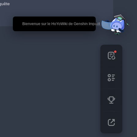
quête
🎉 Bienvenue sur le HoYoWiki de Genshin Impact