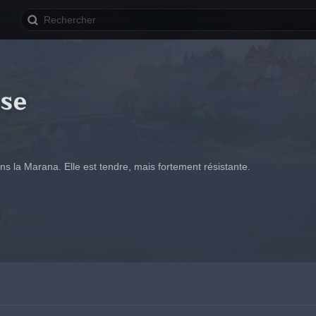
ose
s la Marana. Elle est tendre, mais fortement résistante.