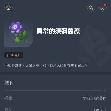
異常的須彌薔薇
任務道具
受地脈影響的須彌薔薇，和平時相比略微有些不同…？
屬性
名稱
異常的須彌薔薇
類型
任務道具