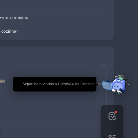
o em si mesmo.
 cozinhar
iro
🎉 Sejam bem-vindos a HoYoWiki de Genshin Impact!