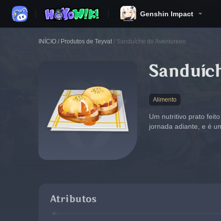
Genshin Impact
INÍCIO
/
Produtos de Teyvat
/
Sanduíche do Aventureiro
Sanduíc
Alimento
Um nutritivo prato fe
jornada adiante, e é u
Atributos