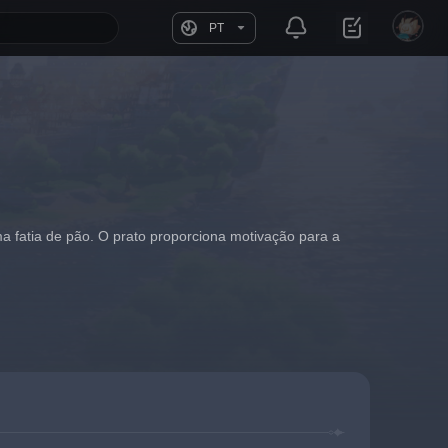
PT
 fatia de pão. O prato proporciona motivação para a 