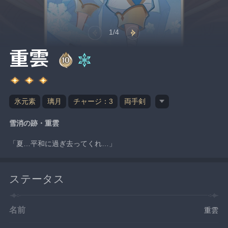
1/4
重雲
氷元素
璃月
チャージ：3
両手剣
雪消の跡・重雲
「夏…平和に過ぎ去ってくれ…」
ステータス
名前
重雲