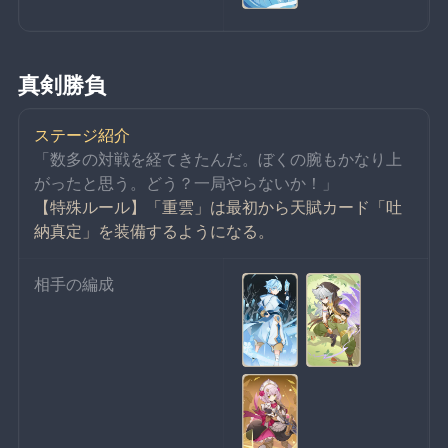
真剣勝負
ステージ紹介
「数多の対戦を経てきたんだ。ぼくの腕もかなり上
がったと思う。どう？一局やらないか！」
【特殊ルール】「重雲」は最初から天賦カード「吐
納真定」を装備するようになる。
相手の編成