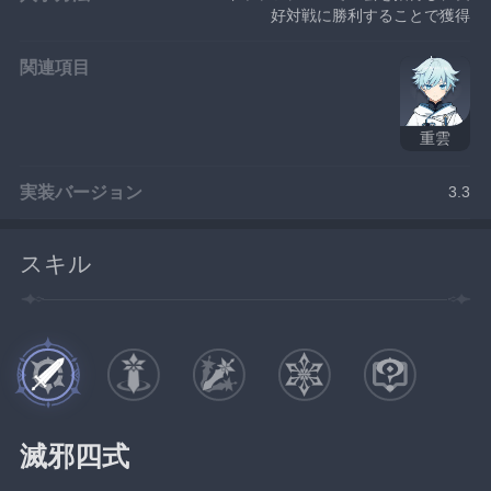
好対戦に勝利することで獲得
関連項目
重雲
実装バージョン
3.3
スキル
滅邪四式