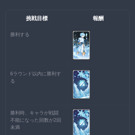
挑戦目標
報酬
勝利する
6ラウンド以内に勝利す
る
勝利時、キャラが戦闘
不能になった回数が2回
未満