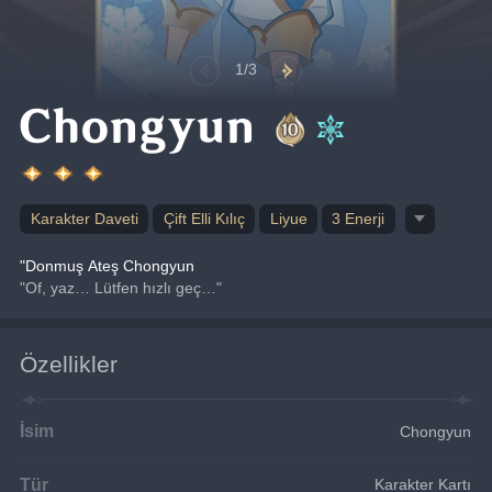
1/3
Chongyun
Karakter Daveti
Çift Elli Kılıç
Liyue
3 Enerji
"Donmuş Ateş Chongyun
"Of, yaz… Lütfen hızlı geç…"
Özellikler
İsim
Chongyun
Tür
Karakter Kartı