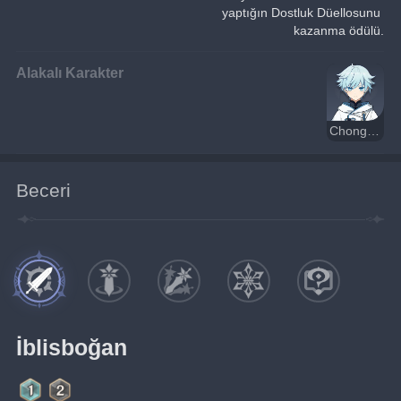
yaptığın Dostluk Düellosunu 
kazanma ödülü.
Alakalı Karakter
Chongyun
Beceri
İblisboğan