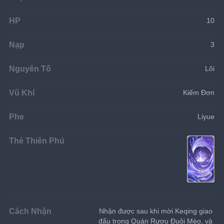
HP
10
Nạp
3
Nguyên Tố
Lôi
Vũ Khí
Kiếm Đơn
Phe
Liyue
Thẻ Thiên Phú
Cách Nhận
Nhận được sau khi mời Keqing giao 
đấu trong Quán Rượu Đuôi Mèo, và 