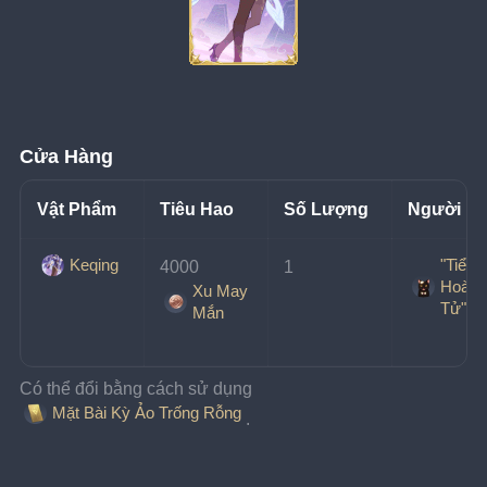
Cửa Hàng
Vật Phẩm
Tiêu Hao
Số Lượng
Người B
"Tiểu
Keqing
4000 
1
Hoàng
Xu May
Tử"
Mắn
Có thể đổi bằng cách sử dụng 
Mặt Bài Kỳ Ảo Trống Rỗng
.