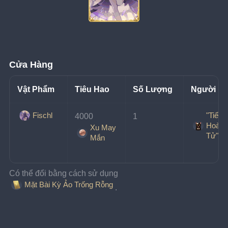
Cửa Hàng
Vật Phẩm
Tiêu Hao
Số Lượng
Người B
"Tiểu
Fischl
4000 
1
Hoàng
Xu May
Tử"
Mắn
Có thể đổi bằng cách sử dụng 
Mặt Bài Kỳ Ảo Trống Rỗng
.