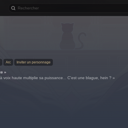
Arc
Inviter un personnage
ce »
à voix haute multiplie sa puissance... C'est une blague, hein ? »