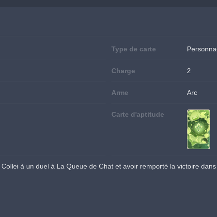
Type de carte
Personna
Charge
2
Arme
Arc
Carte d'aptitude
Collei à un duel à La Queue de Chat et avoir remporté la victoire dans