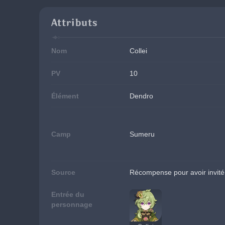
Attributs
Nom
Collei
PV
10
Élément
Dendro
Camp
Sumeru
Source
Récompense pour avoir invité 
Entrée du
personnage