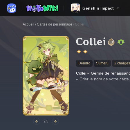
Genshin Impact
Accueil
/
Cartes de personnage
/
Collei
Collei
Dendro
Sumeru
2 charges
Collei « Germe de renaissan
« Crier le nom de votre carte 
2/3