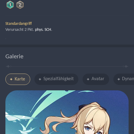
Standardangriff
Verursacht 2 Pkt. 
phys. SCH
.
Galerie
Spezialfähigkeit
Avatar
Dynam
Karte