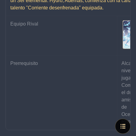
un Ser elemental: Hydro, Además, comienza con la carta d
talento "Corriente desenfrenada" equipada.
Equipo Rival
Prerrequisito
Alcanz
nivel 7
jugado
Comple
el duel
amisto
de 
Oceáni
Rhode