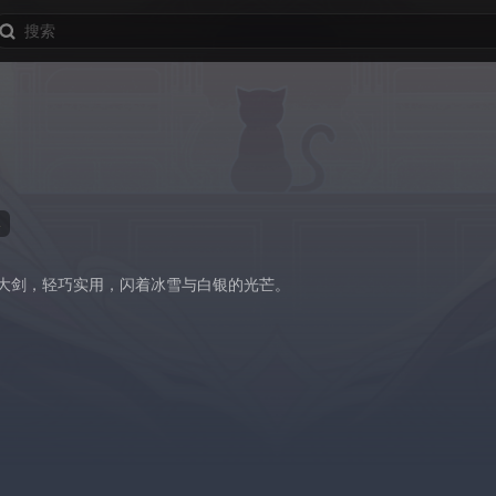
器
大剑，轻巧实用，闪着冰雪与白银的光芒。