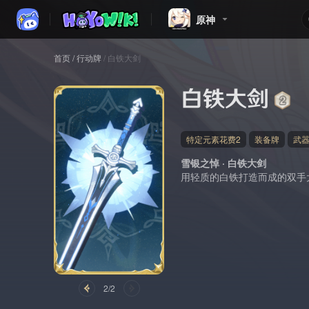
原神
首页
/
行动牌
/
白铁大剑
白铁大剑
特定元素花费2
装备牌
武
雪银之悼 · 白铁大剑
用轻质的白铁打造而成的双手
2/2