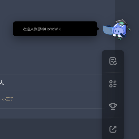
🎉 欢迎来到原神HoYoWiki
人
小王子