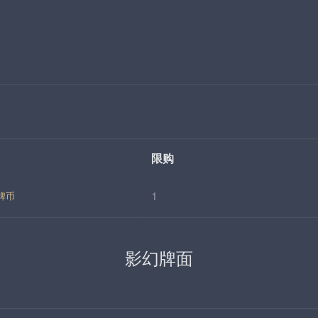
。
限购
1
牌币
影幻牌面