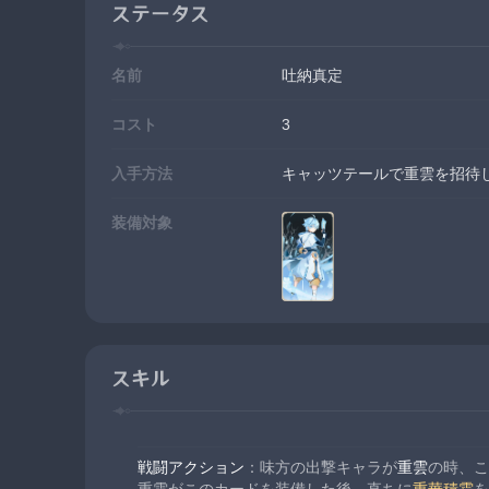
ステータス
名前
吐納真定
コスト
3
入手方法
キャッツテールで重雲を招待
装備対象
スキル
戦闘アクション
：味方の出撃キャラが
重雲
の時、こ