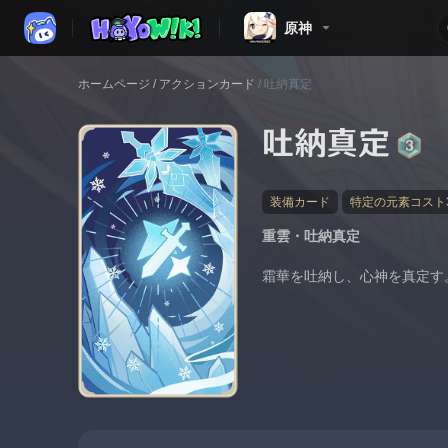
原神
ホームページ
/
アクションカード
/
吐納真定
吐納真定
装備カード
特定の元素コスト
重雲・吐納真定
霜華を吐納し、心神を真定す