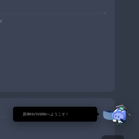
ド
🎉 原神HoYoWikiへようこそ！