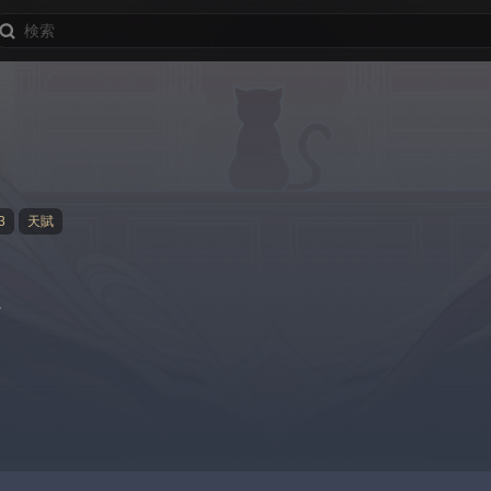
3
天賦
。