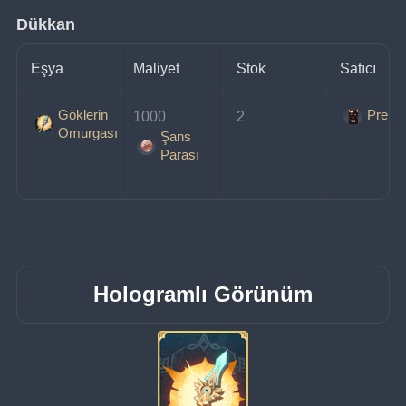
Dükkan
Eşya
Maliyet
Stok
Satıcı
Göklerin
Prens
1000 
2
Omurgası
Şans
Parası
Hologramlı Görünüm