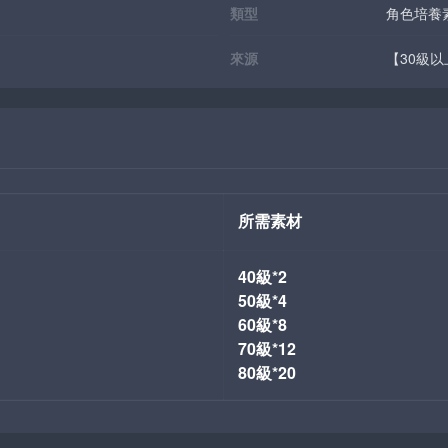
類型
角色培養
來源
【30級
所需素材
40級*2
50級*4
60級*8
70級*12
80級*20