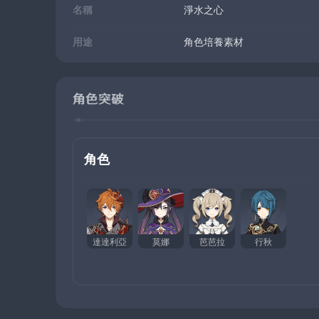
名稱
淨水之心
用途
角色培養素材
角色突破
角色
達達利亞
莫娜
芭芭拉
行秋