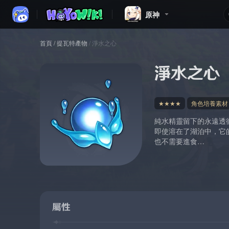
原神
首頁
/
提瓦特產物
/
淨水之心
淨水之心
★★★★
角色培養素材
純水精靈留下的永遠透
即使溶在了湖泊中，它
也不需要進食…
屬性