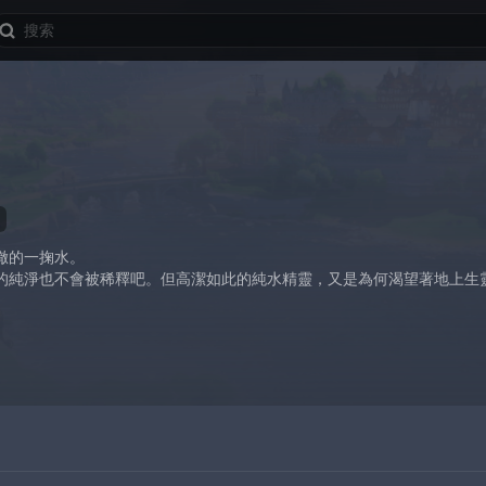
徹的一掬水。
的純淨也不會被稀釋吧。但高潔如此的純水精靈，又是為何渴望著地上生