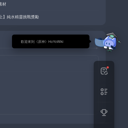
素材
以上】純水精靈挑戰獎勵
🎉 歡迎來到《原神》HoYoWiki