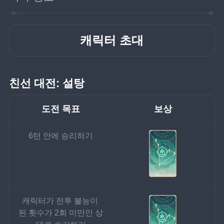
캐릭터 초대
친선 대전: 설탕
도전 목표
보상
6턴 안에 승리하기
캐릭터가 전투 불능이 
된 횟수가 2회 미만인 상