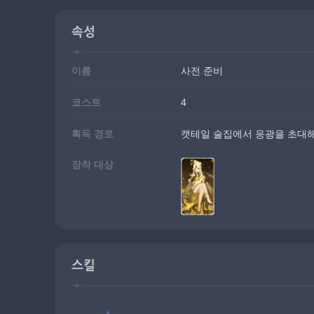
속성
이름
사전 준비
코스트
4
획득 경로
캣테일 술집에서 응광을 초대해
장착 대상
스킬