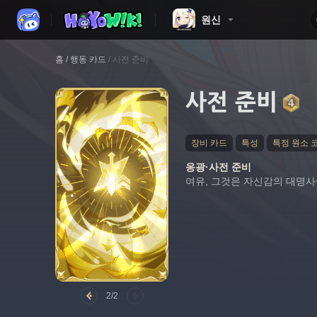
원신
홈
/
행동 카드
/
사전 준비
사전 준비
장비 카드
특성
특정 원소 
응광·사전 준비
여유, 그것은 자신감의 대명사
2/2