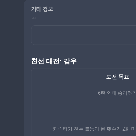
기타 정보
친선 대전: 감우
도전 목표
6턴 안에 승리하
캐릭터가 전투 불능이 된 횟수가 2회 