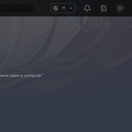
IT
manere calmi e composti."