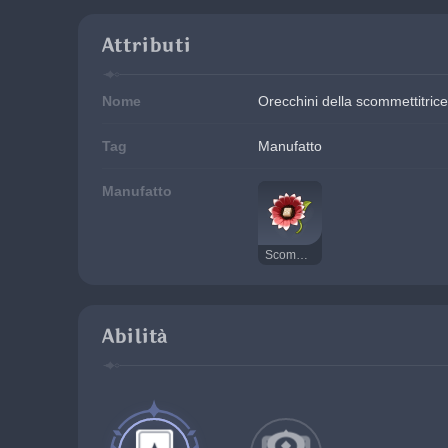
Attributi
Nome
Orecchini della scommettitrice
Tag
Manufatto
Manufatto
Scommettitrice
Abilità