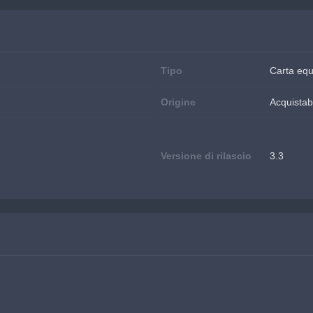
Tipo
Carta eq
Origine
Acquistabi
Versione di rilascio
3.3