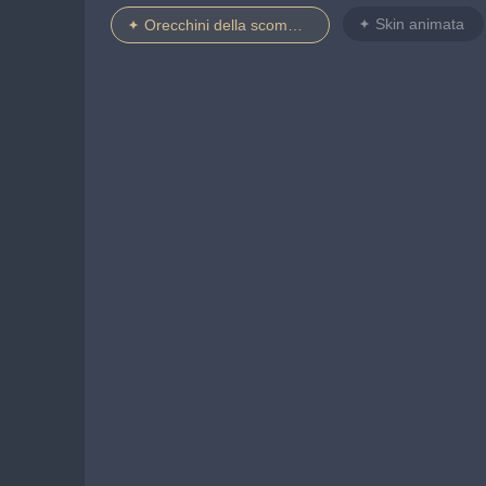
Skin animata
Orecchini della scommettitrice