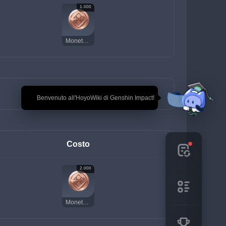
1.000
Moneta della fortuna
🎉 Benvenuto all'HoyoWiki di Genshin Impact!
Costo
2.000
Moneta della fortuna