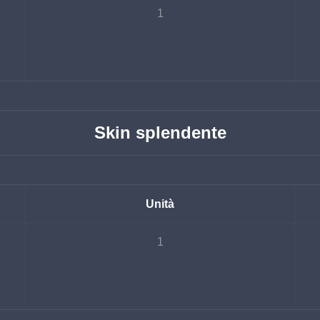
1
Skin splendente
Unità
1