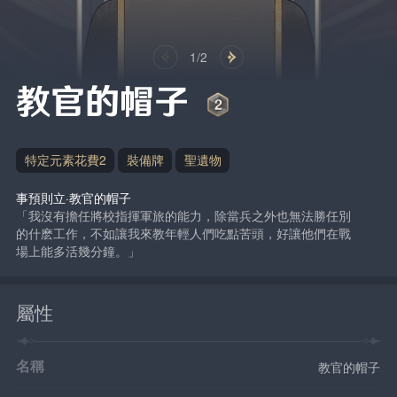
1/2
教官的帽子
特定元素花費2
裝備牌
聖遺物
事預則立·教官的帽子
「我沒有擔任將校指揮軍旅的能力，除當兵之外也無法勝任別
的什麽工作，不如讓我來教年輕人們吃點苦頭，好讓他們在戰
場上能多活幾分鐘。」
屬性
名稱
教官的帽子