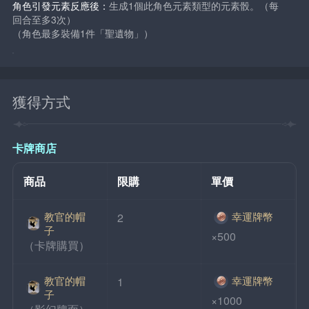
角色引發元素反應後：
生成1個此角色元素類型的元素骰。（每
回合至多3次）
（角色最多裝備1件「聖遺物」）
獲得方式
卡牌商店
商品
限購
單價
教官的帽
幸運牌幣
2
子
×500
（卡牌購買）
教官的帽
幸運牌幣
1
子
×1000