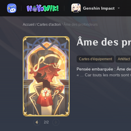
Genshin Impact
Accueil
/
Cartes d'action
/
Âme des profondeurs
Âme des p
Cartes d'équipement
Artéfact
Pensée embarquée : Âme de
« ... Car touts les morts sont
2/2