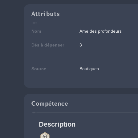
Attributs
Nom
Âme des profondeurs
Dés à dépenser
3
Source
Boutiques
Compétence
Description