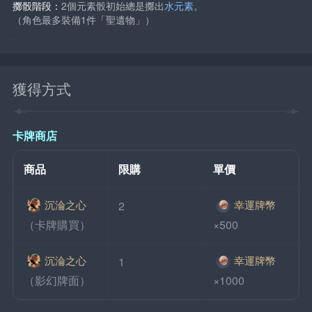
擲骰階段：
2個元素骰初始總是擲出
水元素
。
（角色最多裝備1件「聖遺物」）
獲得方式
卡牌商店
商品
限購
單價
沉淪之心
幸運牌幣
2
（卡牌購買）
×500
沉淪之心
幸運牌幣
1
（影幻牌面）
×1000