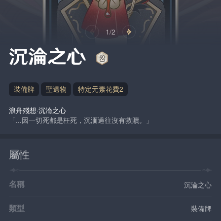
1/2
沉淪之心
裝備牌
聖遺物
特定元素花費2
浪舟殘想·沉淪之心
「...因一切死都是枉死，沉湎過往沒有救贖。」
屬性
名稱
沉淪之心
類型
裝備牌