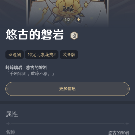
1/2
悠古的磐岩
圣遗物
特定元素花费2
装备牌
岭嶂巉岩 · 悠古的磐岩
「千岩牢固，重嶂不移。」
更多信息
属性
名称
悠古的磐岩