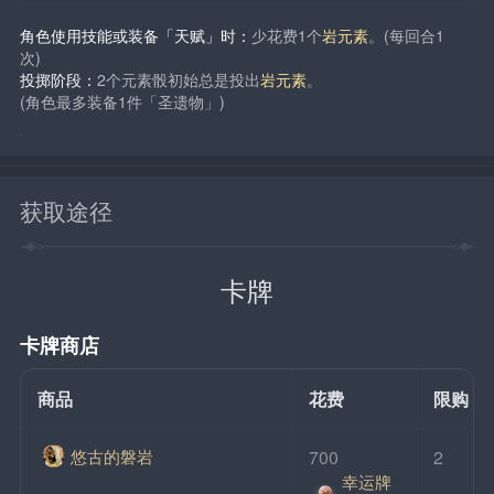
角色使用技能或装备「天赋」时：
少花费1个
岩元素
。(每回合1
次)
投掷阶段：
2个元素骰初始总是投出
岩元素
。
(角色最多装备1件「圣遗物」)
获取途径
卡牌
卡牌商店
商品
花费
限购
悠古的磐岩
700
2
幸运牌