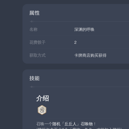
属性
名称
深渊的呼唤
花费骰子
2
获取方式
卡牌商店购买获得
技能
介绍
召唤一个
随机「丘丘人」召唤物
！