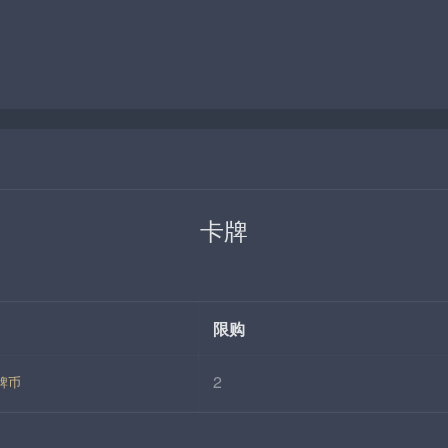
卡牌
限购
2
牌币