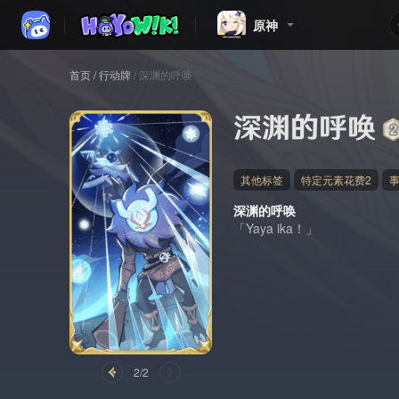
原神
首页
/
行动牌
/
深渊的呼唤
深渊的呼唤
其他标签
特定元素花费2
深渊的呼唤
「Yaya ika！」
2/2