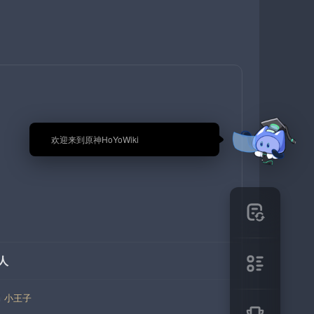
🎉 欢迎来到原神HoYoWiki
人
小王子