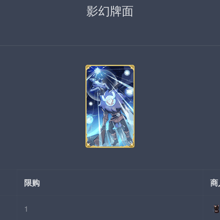
影幻牌面
限购
商
1