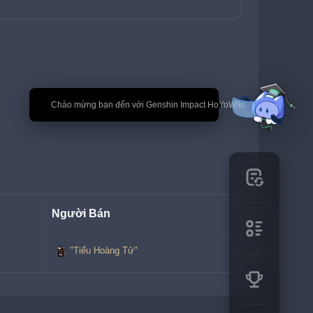
🎉 Chào mừng bạn đến với Genshin Impact HoYoWiki
Người Bán
"Tiểu Hoàng Tử"