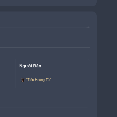
Người Bán
"Tiểu Hoàng Tử"