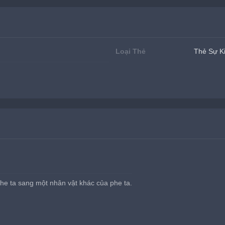
Loại Thẻ
Thẻ Sự K
phe ta sang một nhân vật khác của phe ta.