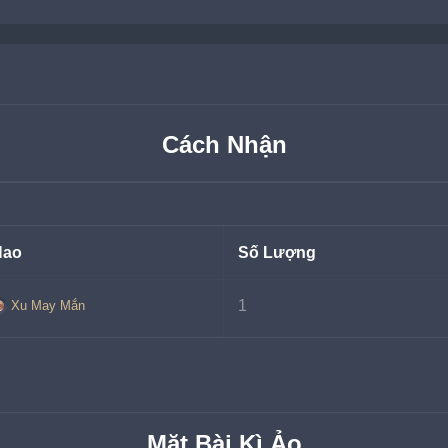
Cách Nhận
Hao
Số Lượng
1
Xu May Mắn
Mặt Bài Kì Ảo