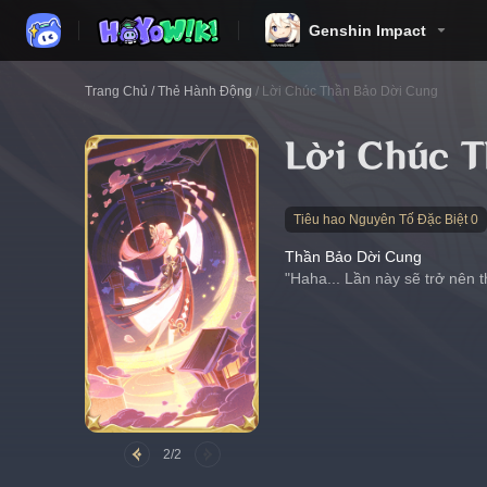
Genshin Impact
Trang Chủ
/
Thẻ Hành Động
/
Lời Chúc Thần Bảo Dời Cung
Lời Chúc T
Tiêu hao Nguyên Tố Đặc Biệt 0
Thần Bảo Dời Cung
"Haha... Lần này sẽ trở nên 
2/2