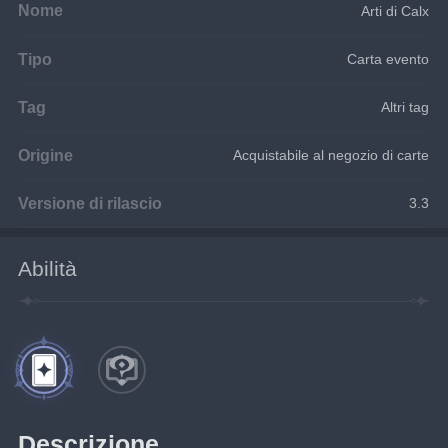
Nome
Arti di Calx
Tipo
Carta evento
Tag
Altri tag
Origine
Acquistabile al negozio di carte
Versione di rilascio
3.3
Abilità
Descrizione