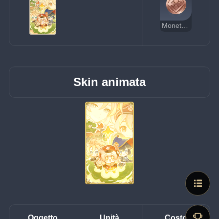
Moneta della fortuna
Skin animata
Oggetto
Unità
Costo