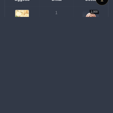
1.000
1
Moneta della fortuna
Skin splendente
Oggetto
Unità
Costo
2.000
1
Moneta della fortuna