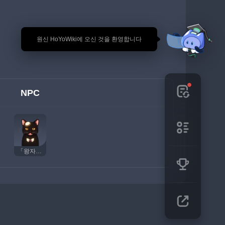
🎉 원신 HoYoWiki에 오신 것을 환영합니다
NPC
「왕자님」