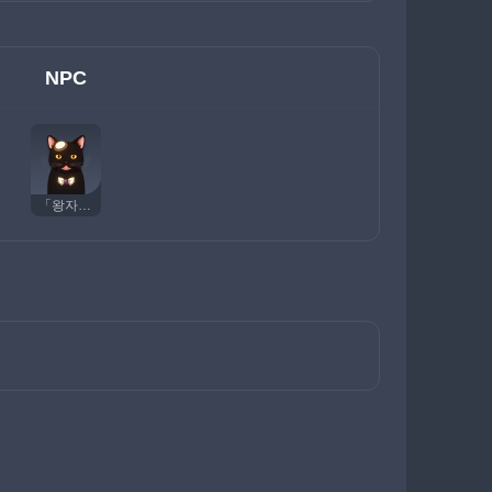
NPC
「왕자님」