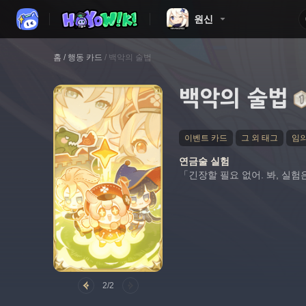
원신
홈
/
행동 카드
/
백악의 술법
백악의 술법
이벤트 카드
그 외 태그
임의
연금술 실험
「긴장할 필요 없어. 봐, 실험
2/2