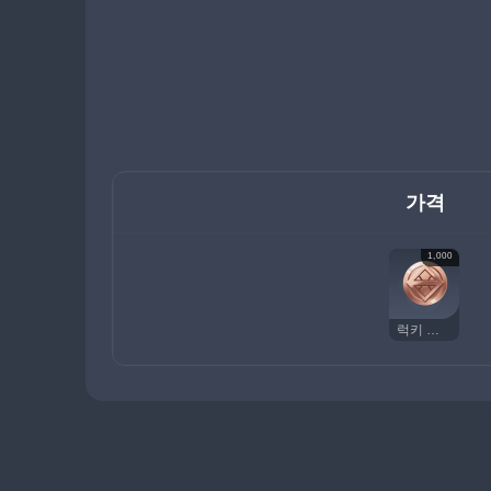
가격
1,000
럭키 코인