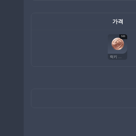
가격
500
럭키 코인