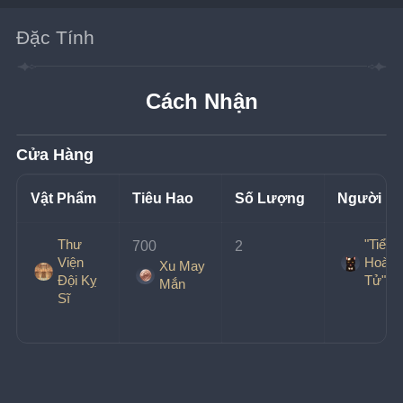
Đặc Tính
Cách Nhận
Cửa Hàng
Vật Phẩm
Tiêu Hao
Số Lượng
Người B
Thư
"Tiểu
700 
2
Viện
Hoàng
Xu May
Đội Kỵ
Tử"
Mắn
Sĩ