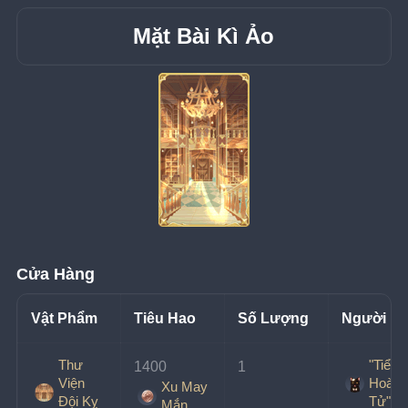
Mặt Bài Kì Ảo
Cửa Hàng
Vật Phẩm
Tiêu Hao
Số Lượng
Người B
Thư
"Tiểu
1400 
1
Viện
Hoàng
Xu May
Đội Kỵ
Tử"
Mắn