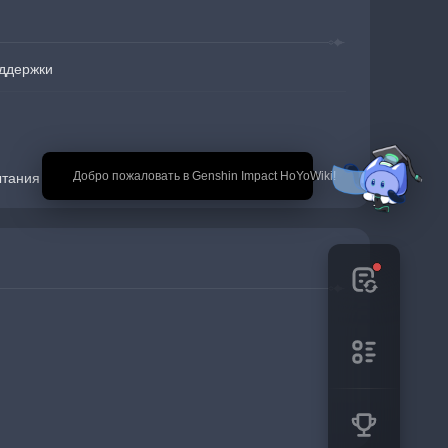
ддержки
🎉 Добро пожаловать в Genshin Impact HoYoWiki!
ытания