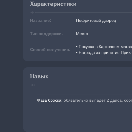
Характеристики
Название:
Нефритовый дворец
Тип поддержки:
Место
• Покупка в Карточном мага
Способ получения:
• Награда за принятие Прик
Навык
Фаза броска: 
обязательно выпадет 2 дайса, соо