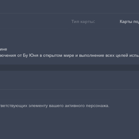
Тип карты:
Карты по
зине
лючения от Бу Юня в открытом мире и выполнение всех целей исп
тветствующих элементу вашего активного персонажа.