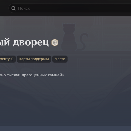
ый дворец
менту: 0
Карты поддержки
Место
ловно тысячи драгоценных камней».