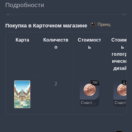
Подробности
Принц
Покупка в Карточном магазине 
Карта
Количеств
Стоимост
Стоимос
о
ь
ь 
гологра
ического
дизайн
700
1 400
2
Счастливая монета
Счастливая монета